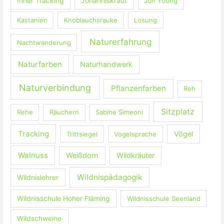
Inner Tracking
Johanniskraut
Jon Young
Kastanien
Knoblauchsrauke
Losung
Naturerfahrung
Nachtwanderung
Naturfarben
Naturhandwerk
Naturverbindung
Pflanzenfarben
Reh
Sitzplatz
Rehe
Räuchern
Sabine Simeoni
Tracking
Vögel
Trittsiegel
Vogelsprache
Walnuss
Weißdorn
Wildkräuter
Wildnispädagogik
Wildnislehrer
Wildnisschule Hoher Fläming
Wildnisschule Seenland
Wildschweine