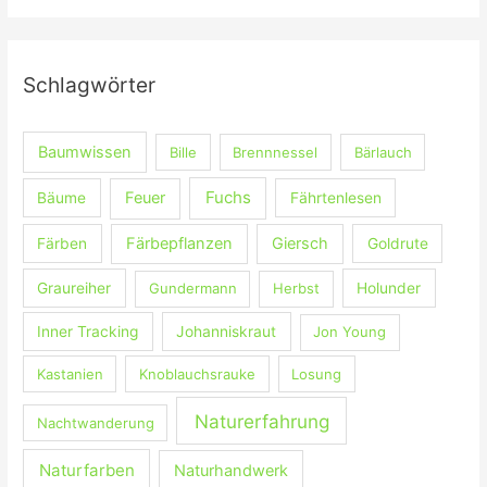
c
h
e
Schlagwörter
n
n
Baumwissen
Bille
Brennnessel
Bärlauch
a
c
Fuchs
Feuer
Bäume
Fährtenlesen
h
:
Färbepflanzen
Giersch
Färben
Goldrute
Graureiher
Gundermann
Herbst
Holunder
Inner Tracking
Johanniskraut
Jon Young
Kastanien
Knoblauchsrauke
Losung
Naturerfahrung
Nachtwanderung
Naturfarben
Naturhandwerk