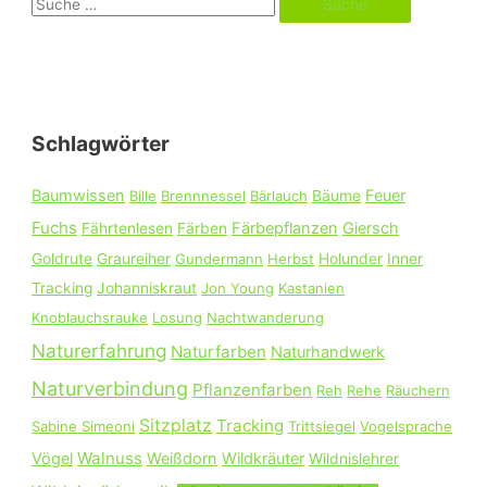
S
u
c
h
e
Schlagwörter
n
n
Baumwissen
Feuer
Bille
Brennnessel
Bärlauch
Bäume
a
Fuchs
Färbepflanzen
Giersch
Fährtenlesen
Färben
c
Goldrute
Graureiher
Gundermann
Herbst
Holunder
Inner
h
Tracking
Johanniskraut
Jon Young
Kastanien
:
Knoblauchsrauke
Losung
Nachtwanderung
Naturerfahrung
Naturfarben
Naturhandwerk
Naturverbindung
Pflanzenfarben
Reh
Rehe
Räuchern
Sitzplatz
Tracking
Sabine Simeoni
Trittsiegel
Vogelsprache
Walnuss
Vögel
Weißdorn
Wildkräuter
Wildnislehrer