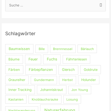
S
u
c
h
e
Schlagwörter
n
n
Baumwissen
Bille
Brennnessel
Bärlauch
a
c
Fuchs
Feuer
Bäume
Fährtenlesen
h
:
Färbepflanzen
Giersch
Färben
Goldrute
Graureiher
Gundermann
Herbst
Holunder
Inner Tracking
Johanniskraut
Jon Young
Kastanien
Knoblauchsrauke
Losung
Naturerfahrung
Nachtwanderung