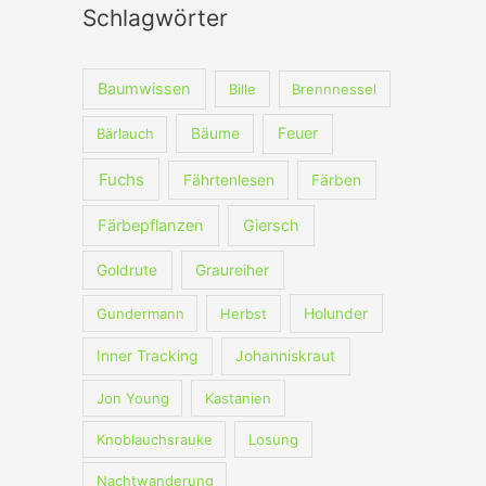
h
Schlagwörter
e
n
Baumwissen
Bille
Brennnessel
n
Feuer
Bärlauch
Bäume
a
c
Fuchs
Fährtenlesen
Färben
h
Färbepflanzen
Giersch
:
Goldrute
Graureiher
Gundermann
Herbst
Holunder
Inner Tracking
Johanniskraut
Jon Young
Kastanien
Knoblauchsrauke
Losung
Nachtwanderung