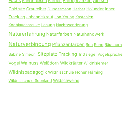
Fuchs
Färbepflanzen
Giersch
Fährtenlesen
Färben
c
Goldrute
Graureiher
Gundermann
Herbst
Holunder
Inner
h
Tracking
Johanniskraut
Jon Young
Kastanien
:
Knoblauchsrauke
Losung
Nachtwanderung
Naturerfahrung
Naturfarben
Naturhandwerk
Naturverbindung
Pflanzenfarben
Reh
Rehe
Räuchern
Sitzplatz
Tracking
Sabine Simeoni
Trittsiegel
Vogelsprache
Walnuss
Vögel
Weißdorn
Wildkräuter
Wildnislehrer
Wildnispädagogik
Wildnisschule Hoher Fläming
Wildnisschule Seenland
Wildschweine