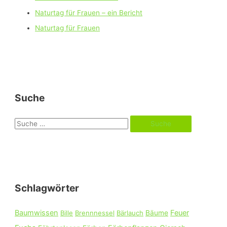
Naturtag für Frauen – ein Bericht
Naturtag für Frauen
Suche
S
u
c
h
e
Schlagwörter
n
n
Baumwissen
Feuer
Bille
Brennnessel
Bärlauch
Bäume
a