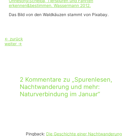
Ohnesorg/Scheiba, Tierspuren und Fährten
erkennen&bestimmen. Wassermann 2012.
Das Bild von den Waldkäuzen stammt von Pixabay.
Beitragsnavigation
←
zurück
weiter
→
2 Kommentare zu „Spurenlesen,
Nachtwanderung und mehr:
Naturverbindung im Januar“
Pingback:
Die Geschichte einer Nachtwanderung