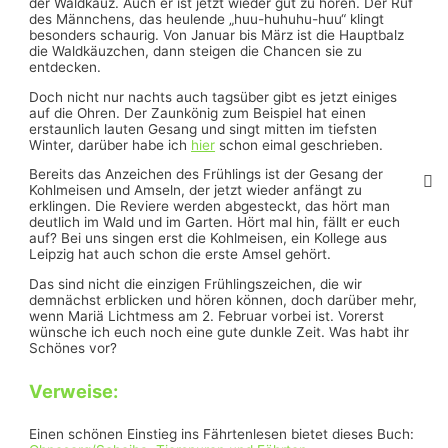
der Waldkauz. Auch er ist jetzt wieder gut zu hören. Der Ruf
des Männchens, das heulende „huu-huhuhu-huu“ klingt
besonders schaurig. Von Januar bis März ist die Hauptbalz
die Waldkäuzchen, dann steigen die Chancen sie zu
entdecken.
Doch nicht nur nachts auch tagsüber gibt es jetzt einiges
auf die Ohren. Der Zaunkönig zum Beispiel hat einen
erstaunlich lauten Gesang und singt mitten im tiefsten
Winter, darüber habe ich
hier
schon eimal geschrieben.
Bereits das Anzeichen des Frühlings ist der Gesang der
Kohlmeisen und Amseln, der jetzt wieder anfängt zu
erklingen. Die Reviere werden abgesteckt, das hört man
deutlich im Wald und im Garten. Hört mal hin, fällt er euch
auf? Bei uns singen erst die Kohlmeisen, ein Kollege aus
Leipzig hat auch schon die erste Amsel gehört.
Das sind nicht die einzigen Frühlingszeichen, die wir
demnächst erblicken und hören können, doch darüber mehr,
wenn Mariä Lichtmess am 2. Februar vorbei ist. Vorerst
wünsche ich euch noch eine gute dunkle Zeit. Was habt ihr
Schönes vor?
Verweise:
Einen schönen Einstieg ins Fährtenlesen bietet dieses Buch: