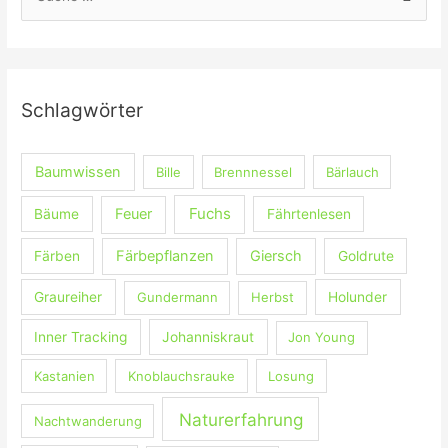
u
c
h
e
Schlagwörter
n
n
Baumwissen
Bille
Brennnessel
Bärlauch
a
c
Fuchs
Feuer
Bäume
Fährtenlesen
h
:
Färbepflanzen
Giersch
Färben
Goldrute
Graureiher
Gundermann
Herbst
Holunder
Inner Tracking
Johanniskraut
Jon Young
Kastanien
Knoblauchsrauke
Losung
Naturerfahrung
Nachtwanderung