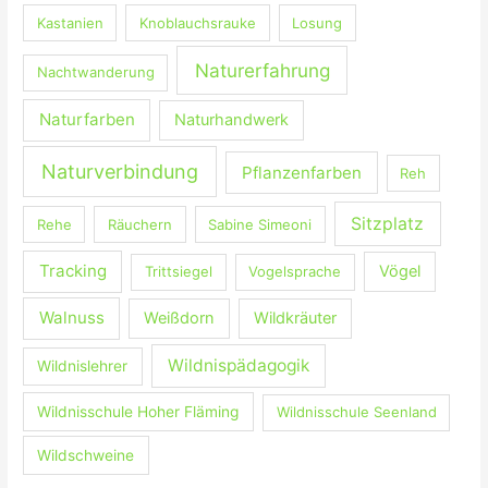
Kastanien
Knoblauchsrauke
Losung
Naturerfahrung
Nachtwanderung
Naturfarben
Naturhandwerk
Naturverbindung
Pflanzenfarben
Reh
Sitzplatz
Rehe
Räuchern
Sabine Simeoni
Tracking
Vögel
Trittsiegel
Vogelsprache
Walnuss
Weißdorn
Wildkräuter
Wildnispädagogik
Wildnislehrer
Wildnisschule Hoher Fläming
Wildnisschule Seenland
Wildschweine