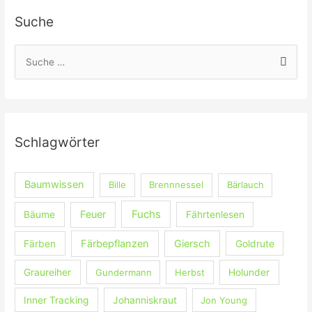
Suche
S
u
c
h
e
Schlagwörter
n
n
Baumwissen
Bille
Brennnessel
Bärlauch
a
c
Fuchs
Feuer
Bäume
Fährtenlesen
h
:
Färbepflanzen
Giersch
Färben
Goldrute
Graureiher
Gundermann
Herbst
Holunder
Inner Tracking
Johanniskraut
Jon Young