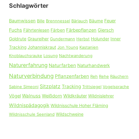
Schlagwörter
n
n
Baumwissen
Feuer
Bille
Brennnessel
Bärlauch
Bäume
a
Fuchs
Färbepflanzen
Giersch
Fährtenlesen
Färben
c
Goldrute
Graureiher
Gundermann
Herbst
Holunder
Inner
h
Tracking
Johanniskraut
Jon Young
Kastanien
:
Knoblauchsrauke
Losung
Nachtwanderung
Naturerfahrung
Naturfarben
Naturhandwerk
Naturverbindung
Pflanzenfarben
Reh
Rehe
Räuchern
Sitzplatz
Tracking
Sabine Simeoni
Trittsiegel
Vogelsprache
Walnuss
Vögel
Weißdorn
Wildkräuter
Wildnislehrer
Wildnispädagogik
Wildnisschule Hoher Fläming
Wildnisschule Seenland
Wildschweine