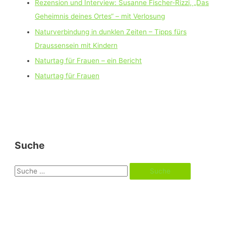
Rezension und Interview: Susanne Fischer-Rizzi, „Das
Geheimnis deines Ortes“ – mit Verlosung
Naturverbindung in dunklen Zeiten – Tipps fürs
Draussensein mit Kindern
Naturtag für Frauen – ein Bericht
Naturtag für Frauen
Suche
S
u
c
h
e