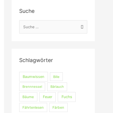
Suche
S
u
c
h
e
Schlagwörter
n
n
a
Baumwissen
Bille
c
Brennnessel
Bärlauch
h
Fuchs
Feuer
Bäume
:
Fährtenlesen
Färben