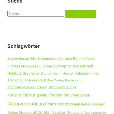
Suche
S
u
c
h
e
Schlagwörter
n
n
Baumwissen
Feuer
Bille
Brennnessel
Bärlauch
Bäume
a
Fuchs
Färbepflanzen
Giersch
Fährtenlesen
Färben
c
Goldrute
Graureiher
Gundermann
Herbst
Holunder
Inner
h
Tracking
Johanniskraut
Jon Young
Kastanien
:
Knoblauchsrauke
Losung
Nachtwanderung
Naturerfahrung
Naturfarben
Naturhandwerk
Naturverbindung
Pflanzenfarben
Reh
Rehe
Räuchern
Sitzplatz
Tracking
Sabine Simeoni
Trittsiegel
Vogelsprache