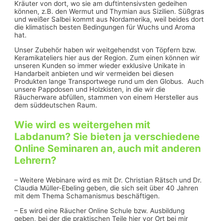
Kräuter von dort, wo sie am duftintensivsten gedeihen
können, z.B. den Wermut und Thymian aus Sizilien. Süßgras
und weißer Salbei kommt aus Nordamerika, weil beides dort
die klimatisch besten Bedingungen für Wuchs und Aroma
hat.
Unser Zubehör haben wir weitgehendst von Töpfern bzw.
Keramikateliers hier aus der Region. Zum einen können wir
unseren Kunden so immer wieder exklusive Unikate in
Handarbeit anbieten und wir vermeiden bei diesen
Produkten lange Transportwege rund um den Globus. Auch
unsere Pappdosen und Holzkisten, in die wir die
Räucherware abfüllen, stammen von einem Hersteller aus
dem süddeutschen Raum.
Wie wird es weitergehen mit
Labdanum? Sie bieten ja verschiedene
Online Seminaren an, auch mit anderen
Lehrern?
– Weitere Webinare wird es mit Dr. Christian Rätsch und Dr.
Claudia Müller-Ebeling geben, die sich seit über 40 Jahren
mit dem Thema Schamanismus beschäftigen.
– Es wird eine Räucher Online Schule bzw. Ausbildung
geben, bei der die praktischen Teile hier vor Ort bei mir