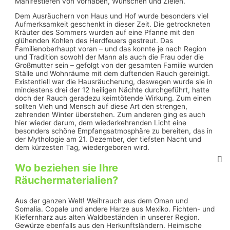
Manifestieren von Vorhaben, Wünschen und Zielen.
Dem Ausräuchern von Haus und Hof wurde besonders viel
Aufmerksamkeit geschenkt in dieser Zeit. Die getrockneten
Kräuter des Sommers wurden auf eine Pfanne mit den
glühenden Kohlen des Herdfeuers gestreut. Das
Familienoberhaupt voran – und das konnte je nach Region
und Tradition sowohl der Mann als auch die Frau oder die
Großmutter sein – gefolgt von der gesamten Familie wurden
Ställe und Wohnräume mit dem duftenden Rauch gereinigt.
Existentiell war die Hausräucherung, deswegen wurde sie in
mindestens drei der 12 heiligen Nächte durchgeführt, hatte
doch der Rauch geradezu keimtötende Wirkung. Zum einen
sollten Vieh und Mensch auf diese Art den strengen,
zehrenden Winter überstehen. Zum anderen ging es auch
hier wieder darum, dem wiederkehrenden Licht eine
besonders schöne Empfangsatmosphäre zu bereiten, das in
der Mythologie am 21. Dezember, der tiefsten Nacht und
dem kürzesten Tag, wiedergeboren wird.
Wo beziehen sie Ihre
Räuchermaterialien?
Aus der ganzen Welt! Weihrauch aus dem Oman und
Somalia. Copale und andere Harze aus Mexiko. Fichten- und
Kiefernharz aus alten Waldbeständen in unserer Region.
Gewürze ebenfalls aus den Herkunftsländern. Heimische