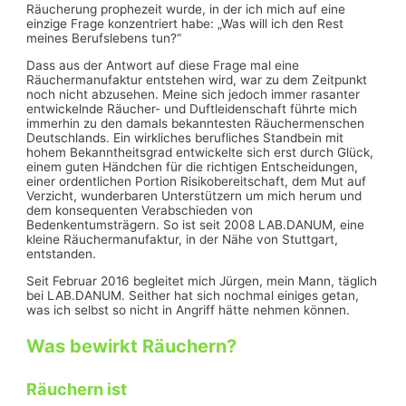
Räucherung prophezeit wurde, in der ich mich auf eine
einzige Frage konzentriert habe: „Was will ich den Rest
meines Berufslebens tun?“
Dass aus der Antwort auf diese Frage mal eine
Räuchermanufaktur entstehen wird, war zu dem Zeitpunkt
noch nicht abzusehen. Meine sich jedoch immer rasanter
entwickelnde Räucher- und Duftleidenschaft führte mich
immerhin zu den damals bekanntesten Räuchermenschen
Deutschlands. Ein wirkliches berufliches Standbein mit
hohem Bekanntheitsgrad entwickelte sich erst durch Glück,
einem guten Händchen für die richtigen Entscheidungen,
einer ordentlichen Portion Risikobereitschaft, dem Mut auf
Verzicht, wunderbaren Unterstützern um mich herum und
dem konsequenten Verabschieden von
Bedenkentumsträgern. So ist seit 2008 LAB.DANUM, eine
kleine Räuchermanufaktur, in der Nähe von Stuttgart,
entstanden.
Seit Februar 2016 begleitet mich Jürgen, mein Mann, täglich
bei LAB.DANUM. Seither hat sich nochmal einiges getan,
was ich selbst so nicht in Angriff hätte nehmen können.
Was bewirkt Räuchern?
Räuchern ist