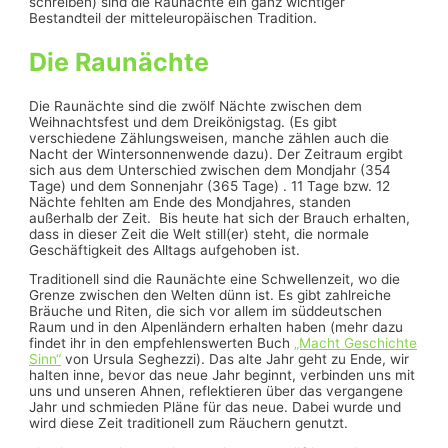
schreiben) sind die Raunächte ein ganz wichtiger
Bestandteil der mitteleuropäischen Tradition.
Die Raunächte
Die Raunächte sind die zwölf Nächte zwischen dem
Weihnachtsfest und dem Dreikönigstag. (Es gibt
verschiedene Zählungsweisen, manche zählen auch die
Nacht der Wintersonnenwende dazu). Der Zeitraum ergibt
sich aus dem Unterschied zwischen dem Mondjahr (354
Tage) und dem Sonnenjahr (365 Tage) . 11 Tage bzw. 12
Nächte fehlten am Ende des Mondjahres, standen
außerhalb der Zeit. Bis heute hat sich der Brauch erhalten,
dass in dieser Zeit die Welt still(er) steht, die normale
Geschäftigkeit des Alltags aufgehoben ist.
Traditionell sind die Raunächte eine Schwellenzeit, wo die
Grenze zwischen den Welten dünn ist. Es gibt zahlreiche
Bräuche und Riten, die sich vor allem im süddeutschen
Raum und in den Alpenländern erhalten haben (mehr dazu
findet ihr in den empfehlenswerten Buch
„Macht Geschichte
Sinn“
von Ursula Seghezzi). Das alte Jahr geht zu Ende, wir
halten inne, bevor das neue Jahr beginnt, verbinden uns mit
uns und unseren Ahnen, reflektieren über das vergangene
Jahr und schmieden Pläne für das neue. Dabei wurde und
wird diese Zeit traditionell zum Räuchern genutzt.