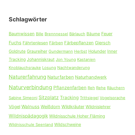
h
e
Schlagwörter
n
n
Baumwissen
Feuer
Bille
Brennnessel
Bärlauch
Bäume
a
Fuchs
Färbepflanzen
Giersch
Fährtenlesen
Färben
c
Goldrute
Graureiher
Gundermann
Herbst
Holunder
Inner
h
Tracking
Johanniskraut
Jon Young
Kastanien
:
Knoblauchsrauke
Losung
Nachtwanderung
Naturerfahrung
Naturfarben
Naturhandwerk
Naturverbindung
Pflanzenfarben
Reh
Rehe
Räuchern
Sitzplatz
Tracking
Sabine Simeoni
Trittsiegel
Vogelsprache
Walnuss
Vögel
Weißdorn
Wildkräuter
Wildnislehrer
Wildnispädagogik
Wildnisschule Hoher Fläming
Wildnisschule Seenland
Wildschweine