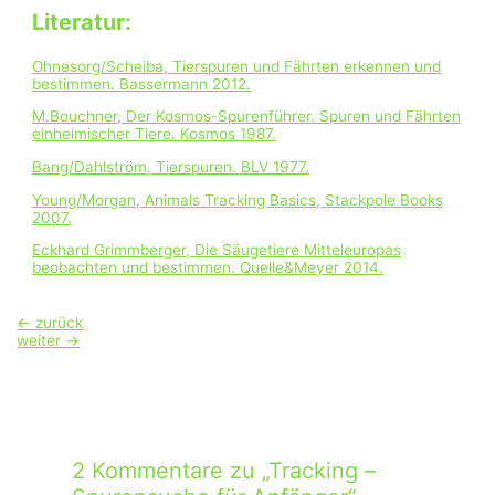
Literatur:
Ohnesorg/Scheiba, Tierspuren und Fährten erkennen und
bestimmen. Bassermann 2012.
M.Bouchner, Der Kosmos-Spurenführer. Spuren und Fährten
einheimischer Tiere. Kosmos 1987.
Bang/Dahlström, Tierspuren. BLV 1977.
Young/Morgan, Animals Tracking Basics, Stackpole Books
2007.
Eckhard Grimmberger, Die Säugetiere Mitteleuropas
beobachten und bestimmen. Quelle&Meyer 2014.
Beitragsnavigation
←
zurück
weiter
→
2 Kommentare zu „Tracking –