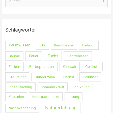
u
c
h
e
Schlagwörter
n
n
Baumwissen
Bille
Brennnessel
Bärlauch
a
c
Fuchs
Feuer
Bäume
Fährtenlesen
h
:
Färbepflanzen
Giersch
Färben
Goldrute
Graureiher
Gundermann
Herbst
Holunder
Inner Tracking
Johanniskraut
Jon Young
Kastanien
Knoblauchsrauke
Losung
Naturerfahrung
Nachtwanderung