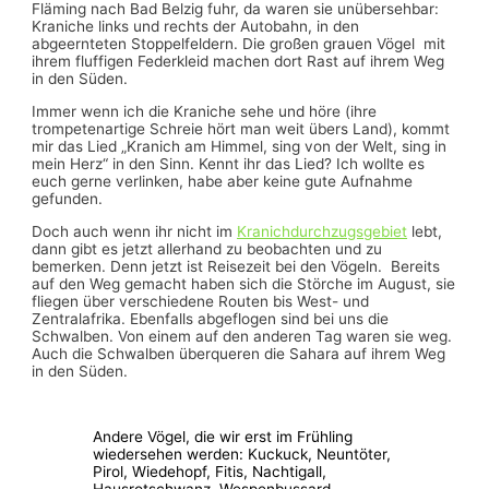
Fläming nach Bad Belzig fuhr, da waren sie unübersehbar:
Kraniche links und rechts der Autobahn, in den
abgeernteten Stoppelfeldern. Die großen grauen Vögel mit
ihrem fluffigen Federkleid machen dort Rast auf ihrem Weg
in den Süden.
Immer wenn ich die Kraniche sehe und höre (ihre
trompetenartige Schreie hört man weit übers Land), kommt
mir das Lied „Kranich am Himmel, sing von der Welt, sing in
mein Herz“ in den Sinn. Kennt ihr das Lied? Ich wollte es
euch gerne verlinken, habe aber keine gute Aufnahme
gefunden.
Doch auch wenn ihr nicht im
Kranichdurchzugsgebiet
lebt,
dann gibt es jetzt allerhand zu beobachten und zu
bemerken. Denn jetzt ist Reisezeit bei den Vögeln. Bereits
auf den Weg gemacht haben sich die Störche im August, sie
fliegen über verschiedene Routen bis West- und
Zentralafrika. Ebenfalls abgeflogen sind bei uns die
Schwalben. Von einem auf den anderen Tag waren sie weg.
Auch die Schwalben überqueren die Sahara auf ihrem Weg
in den Süden.
Andere Vögel, die wir erst im Frühling
wiedersehen werden: Kuckuck, Neuntöter,
Pirol, Wiedehopf, Fitis, Nachtigall,
Hausrotschwanz, Wespenbussard,