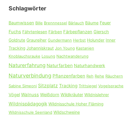
e
Schlagwörter
n
n
Baumwissen
Feuer
Bille
Brennnessel
Bärlauch
Bäume
a
Fuchs
Färbepflanzen
Giersch
Fährtenlesen
Färben
c
Goldrute
Graureiher
Gundermann
Herbst
Holunder
Inner
h
Tracking
Johanniskraut
Jon Young
Kastanien
:
Knoblauchsrauke
Losung
Nachtwanderung
Naturerfahrung
Naturfarben
Naturhandwerk
Naturverbindung
Pflanzenfarben
Reh
Rehe
Räuchern
Sitzplatz
Tracking
Sabine Simeoni
Trittsiegel
Vogelsprache
Walnuss
Vögel
Weißdorn
Wildkräuter
Wildnislehrer
Wildnispädagogik
Wildnisschule Hoher Fläming
Wildnisschule Seenland
Wildschweine