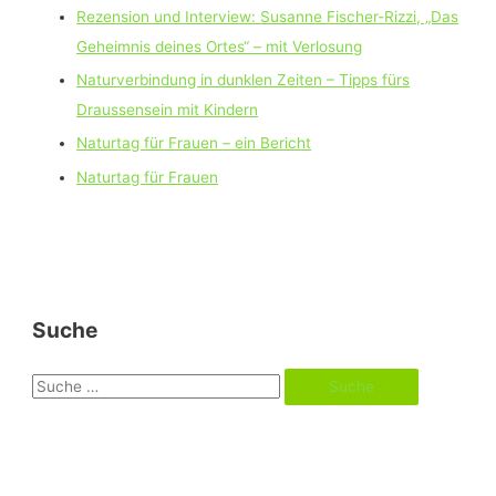
Rezension und Interview: Susanne Fischer-Rizzi, „Das
Geheimnis deines Ortes“ – mit Verlosung
Naturverbindung in dunklen Zeiten – Tipps fürs
Draussensein mit Kindern
Naturtag für Frauen – ein Bericht
Naturtag für Frauen
Suche
S
u
c
h