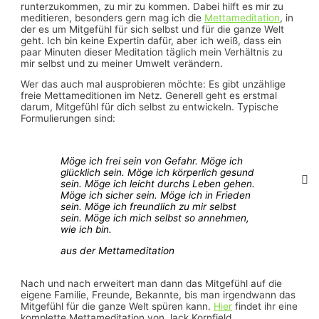
runterzukommen, zu mir zu kommen. Dabei hilft es mir zu
meditieren, besonders gern mag ich die
Mettameditation
, in
der es um Mitgefühl für sich selbst und für die ganze Welt
geht. Ich bin keine Expertin dafür, aber ich weiß, dass ein
paar Minuten dieser Meditation täglich mein Verhältnis zu
mir selbst und zu meiner Umwelt verändern.
Wer das auch mal ausprobieren möchte: Es gibt unzählige
freie Mettameditionen im Netz. Generell geht es erstmal
darum, Mitgefühl für dich selbst zu entwickeln. Typische
Formulierungen sind:
Möge ich frei sein von Gefahr.
Möge ich
glücklich sein.
Möge ich körperlich gesund
sein.
Möge ich leicht durchs Leben gehen.
Möge ich sicher sein.
Möge ich in Frieden
sein.
Möge ich freundlich zu mir selbst
sein.
Möge ich mich selbst so annehmen,
wie ich bin.
aus der Mettameditation
Nach und nach erweitert man dann das Mitgefühl auf die
eigene Familie, Freunde, Bekannte, bis man irgendwann das
Mitgefühl für die ganze Welt spüren kann.
Hier
findet ihr eine
komplette Mettameditation von Jack Kornfield.