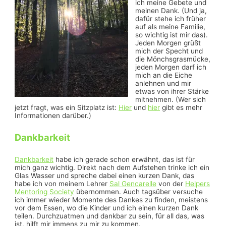
ich meine Gebete und
meinen Dank. (Und ja,
dafür stehe ich früher
auf als meine Familie,
so wichtig ist mir das).
Jeden Morgen grüßt
mich der Specht und
die Mönchsgrasmücke,
jeden Morgen darf ich
mich an die Eiche
anlehnen und mir
etwas von ihrer Stärke
mitnehmen. (Wer sich
jetzt fragt, was ein Sitzplatz ist:
Hier
und
hier
gibt es mehr
Informationen darüber.)
Dankbarkeit
Dankbarkeit
habe ich gerade schon erwähnt, das ist für
mich ganz wichtig. Direkt nach dem Aufstehen trinke ich ein
Glas Wasser und spreche dabei einen kurzen Dank, das
habe ich von meinem Lehrer
Sal Gencarelle
von der
Helpers
Mentoring Society
übernommen. Auch tagsüber versuche
ich immer wieder Momente des Dankes zu finden, meistens
vor dem Essen, wo die Kinder und ich einen kurzen Dank
teilen. Durchzuatmen und dankbar zu sein, für all das, was
ist, hilft mir immens zu mir zu kommen.