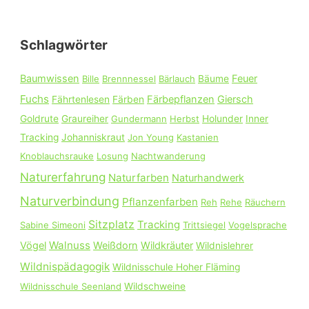
h
e
Schlagwörter
n
n
Baumwissen
Feuer
Bille
Brennnessel
Bärlauch
Bäume
a
Fuchs
Färbepflanzen
Giersch
Fährtenlesen
Färben
c
Goldrute
Graureiher
Gundermann
Herbst
Holunder
Inner
h
Tracking
Johanniskraut
Jon Young
Kastanien
:
Knoblauchsrauke
Losung
Nachtwanderung
Naturerfahrung
Naturfarben
Naturhandwerk
Naturverbindung
Pflanzenfarben
Reh
Rehe
Räuchern
Sitzplatz
Tracking
Sabine Simeoni
Trittsiegel
Vogelsprache
Walnuss
Vögel
Weißdorn
Wildkräuter
Wildnislehrer
Wildnispädagogik
Wildnisschule Hoher Fläming
Wildnisschule Seenland
Wildschweine