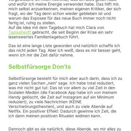
und wofür ich meine Energie verwendet habe. Das hilft mir,
mich selbst anzuerkennen, meinen eigenen Kritiker, der sich
fragt, wo der Tag denn schon wieder geblieben ist und
warum das Exposee für das neue Buch immer noch nicht
fertig ist, ruhig zu stellen.
Auf die Idee mit dem Tagebuch hat mich Clara von
Tastesheriff
gebracht, die seit Beginn der Krise ein sehr
lesenswertes Familientagebuch führt.
Das ist eine lange Liste geworden und natürlich schaffe ich
das nicht jeden Tag. Aber ich weiß, dass es mir besser geht,
wenn ich mir die Zeit dafür nehme.
Selbstfürsorge Don’ts
Selbstfürsorge besteht für mich aber auch darin, dass ich zu
ganz vielen Sachen „nein“ sage. Ich habe total reduziert,
was mir nicht gut tut: Das ist vor allem zu viel Zeit in den
Sozialen Medien (die Facebook App habe ich von meinem
Handy gelöscht, die Zeit auf Instagram auf ein Minimum
reduziert), zu viele Nachrichten (KEINE
Verschwörungstheorien), und auch zu viele Abende auf
Netflix. Ein positiver Effekt: Dadurch gewinne ich Zeit, die
ich dann meinen positiven Ritualen widmen kann.
Dennoch gibt es sie natürlich, diese Abende, wo mir alles zu