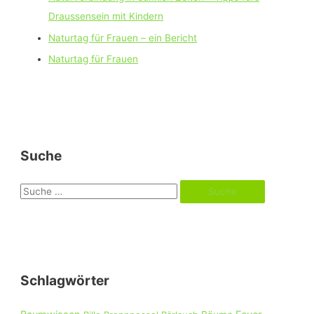
Draussensein mit Kindern
Naturtag für Frauen – ein Bericht
Naturtag für Frauen
Suche
S
u
c
h
e
Schlagwörter
n
n