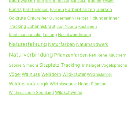
Baumwissen
Feuer
Bille
Brennnessel
Bärlauch
Bäume
a
Fuchs
Färbepflanzen
Giersch
Fährtenlesen
Färben
c
Goldrute
Graureiher
Gundermann
Herbst
Holunder
Inner
h
Tracking
Johanniskraut
Jon Young
Kastanien
:
Knoblauchsrauke
Losung
Nachtwanderung
Naturerfahrung
Naturfarben
Naturhandwerk
Naturverbindung
Pflanzenfarben
Reh
Rehe
Räuchern
Sitzplatz
Tracking
Sabine Simeoni
Trittsiegel
Vogelsprache
Walnuss
Vögel
Weißdorn
Wildkräuter
Wildnislehrer
Wildnispädagogik
Wildnisschule Hoher Fläming
Wildnisschule Seenland
Wildschweine