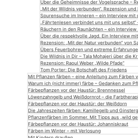
Über die Geheimnisse der Vogelsprache – Re
„Mit der Wildnis verbunden“. Rezension und 
Spurensuche im Inneren – ein Interview mit
„Fährtenlesen verbindet uns mit uns selbst“ 
Räuchern in den Raunächten – ein Interview
Über die respektvolle Jagd. Ein Interview m
Rezension: „Mit der Natur verbunden“ von S
Übers Feuerbohren und extreme Erfahrungen:
Die Wildnis in Dir – Tala Mohajeri über die K
Rezension: Raoul Weber „Wilde Pfade“
Tom Porter: Die Botschaft des Friedens
Mit Pflanzen färben – eine Anleitung zum Färben 
Warum ich (nicht immer) färbe – Gedanken zum Pf
Färbepflanzen vor der Haustür: Brennnessel
Löwenzahngelb und Weißdornrot – die Farbtherapi
Färbepflanzen vor der Haustür: der Weißdorn
Die Jahreszeiten färben: Kamillegelb und Ginster
Pflanzenfärben im Sommer. Mit Tipps aus „wild gef
Färbepflanzen vor der Haustür: Johanniskraut
Färben im Winter – mit Verlosung
Mit Kindern draußen