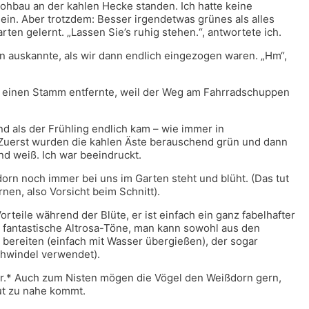
Rohbau an der kahlen Hecke standen. Ich hatte keine
sein. Aber trotzdem: Besser irgendetwas grünes als alles
rten gelernt. „Lassen Sie’s ruhig stehen.“, antwortete ich.
en auskannte, als wir dann endlich eingezogen waren. „Hm“,
ch einen Stamm entfernte, weil der Weg am Fahrradschuppen
nd als der Frühling endlich kam – wie immer in
 Zuerst wurden die kahlen Äste berauschend grün und dann
d weiß. Ich war beeindruckt.
ßdorn noch immer bei uns im Garten steht und blüht. (Das tut
nen, also Vorsicht beim Schnitt).
rteile während der Blüte, er ist einfach ein ganz fabelhafter
n fantastische Altrosa-Töne, man kann sowohl aus den
bereiten (einfach mit Wasser übergießen), der sogar
chwindel verwendet).
er.* Auch zum Nisten mögen die Vögel den Weißdorn gern,
ut zu nahe kommt.