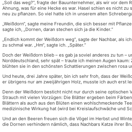
„Soll das weg?“, fragte der Bauunternehmer, als wir vor dem 
Ahnung, was für eine Hecke es war. Hasel schien es nicht zu 
neu zu pflanzen. So viel hatte ich in unserem alten Schreberga
„Weißdorn“, sagte meine Freundin, die sich besser mit Pflanz
sagte ich, „Dornen, daran stechen sich ja die Kinder.“
„Endlich kommt der Weißdorn weg“, sagte der Nachbar, als i
zu schmal war. „Hm“, sagte ich. „Später.“
Doch der Weißdorn blieb – es gab ja soviel anderes zu tun – u
Norddeutschland, sehr spät – traute ich meinen Augen kaum:
blühten sie in den schönsten Schattierungen zwischen rosa un
Und heute, drei Jahre später, bin ich sehr froh, dass der Wei
er übrigens nur am zweijährigen Holz, musste ich auch erst ler
Denn der Weißdorn besticht nicht nur durch seine optischen Vo
Strauch mit vielen Vorzügen: Die Blätter ergeben beim Färbe
Blättern als auch aus den Blüten einen wohlschmeckende Tee 
medizinische Wirkung hat (wird bei Kreislaufschwäche und S
Und an den Beeren freuen sich die Vögel im Herbst und Wint
die Dornen verhindern nämlich, dass Nachbars Katze ihrer Br