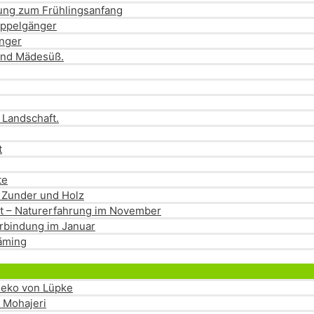
dung zum Frühlingsanfang
oppelgänger
änger
und Mädesüß.
 Landschaft.
t
te
 Zunder und Holz
eit – Naturerfahrung im November
rbindung im Januar
läming
Menü
umschalten
eseko von Lüpke
a Mohajeri