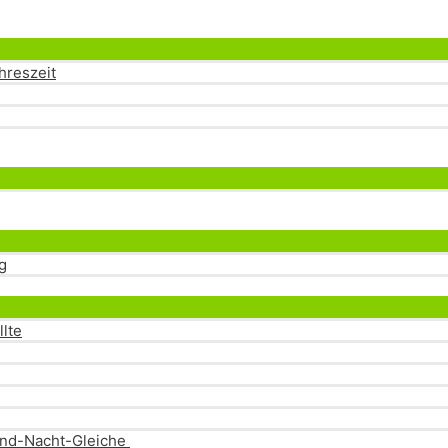
Menü
umschalten
hreszeit
Menü
umschalten
Menü
umschalten
g
Menü
umschalten
llte
-und-Nacht-Gleiche