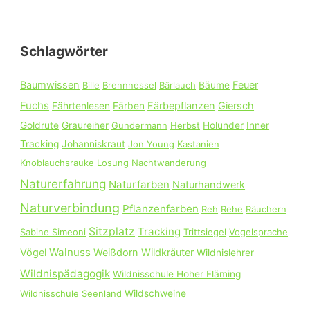
h
e
Schlagwörter
n
n
Baumwissen
Feuer
Bille
Brennnessel
Bärlauch
Bäume
a
Fuchs
Färbepflanzen
Giersch
Fährtenlesen
Färben
c
Goldrute
Graureiher
Gundermann
Herbst
Holunder
Inner
h
Tracking
Johanniskraut
Jon Young
Kastanien
:
Knoblauchsrauke
Losung
Nachtwanderung
Naturerfahrung
Naturfarben
Naturhandwerk
Naturverbindung
Pflanzenfarben
Reh
Rehe
Räuchern
Sitzplatz
Tracking
Sabine Simeoni
Trittsiegel
Vogelsprache
Walnuss
Vögel
Weißdorn
Wildkräuter
Wildnislehrer
Wildnispädagogik
Wildnisschule Hoher Fläming
Wildnisschule Seenland
Wildschweine