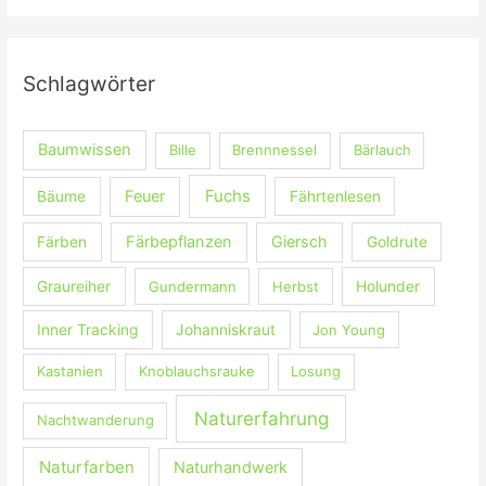
c
h
e
Schlagwörter
n
n
Baumwissen
Bille
Brennnessel
Bärlauch
a
c
Fuchs
Feuer
Bäume
Fährtenlesen
h
:
Färbepflanzen
Giersch
Färben
Goldrute
Graureiher
Gundermann
Herbst
Holunder
Inner Tracking
Johanniskraut
Jon Young
Kastanien
Knoblauchsrauke
Losung
Naturerfahrung
Nachtwanderung
Naturfarben
Naturhandwerk