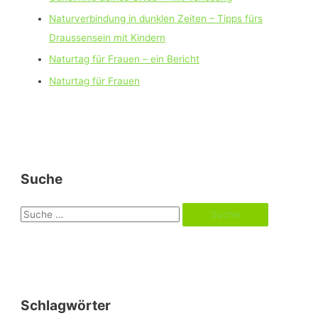
Naturverbindung in dunklen Zeiten – Tipps fürs
Draussensein mit Kindern
Naturtag für Frauen – ein Bericht
Naturtag für Frauen
Suche
S
u
c
h
e
Schlagwörter
n