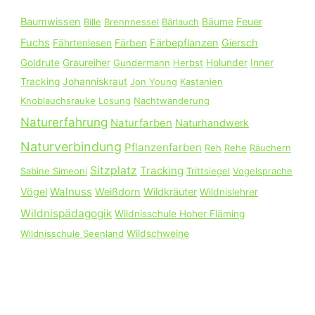
n
Baumwissen
Feuer
Bille
Brennnessel
Bärlauch
Bäume
a
Fuchs
Färbepflanzen
Giersch
Fährtenlesen
Färben
c
Goldrute
Graureiher
Gundermann
Herbst
Holunder
Inner
h
Tracking
Johanniskraut
Jon Young
Kastanien
:
Knoblauchsrauke
Losung
Nachtwanderung
Naturerfahrung
Naturfarben
Naturhandwerk
Naturverbindung
Pflanzenfarben
Reh
Rehe
Räuchern
Sitzplatz
Tracking
Sabine Simeoni
Trittsiegel
Vogelsprache
Walnuss
Vögel
Weißdorn
Wildkräuter
Wildnislehrer
Wildnispädagogik
Wildnisschule Hoher Fläming
Wildnisschule Seenland
Wildschweine