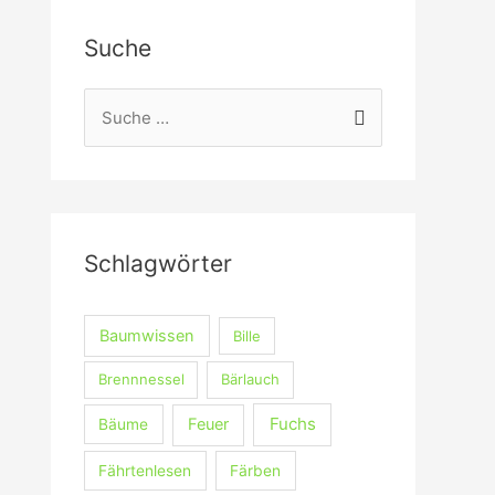
Suche
S
u
c
h
e
Schlagwörter
n
n
a
Baumwissen
Bille
c
Brennnessel
Bärlauch
h
Fuchs
Feuer
Bäume
:
Fährtenlesen
Färben