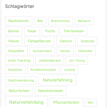
e
Schlagwörter
n
n
Baumwissen
Bille
Brennnessel
Bärlauch
a
c
Fuchs
Feuer
Bäume
Fährtenlesen
h
:
Färbepflanzen
Giersch
Färben
Goldrute
Graureiher
Gundermann
Herbst
Holunder
Inner Tracking
Johanniskraut
Jon Young
Kastanien
Knoblauchsrauke
Losung
Naturerfahrung
Nachtwanderung
Naturfarben
Naturhandwerk
Naturverbindung
Pflanzenfarben
Reh