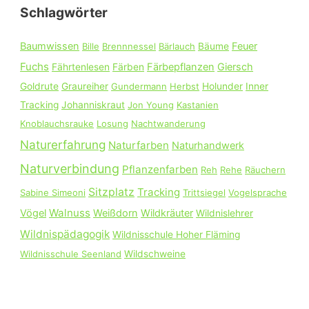
Schlagwörter
n
n
Baumwissen
Feuer
Bille
Brennnessel
Bärlauch
Bäume
a
Fuchs
Färbepflanzen
Giersch
Fährtenlesen
Färben
c
Goldrute
Graureiher
Gundermann
Herbst
Holunder
Inner
h
Tracking
Johanniskraut
Jon Young
Kastanien
:
Knoblauchsrauke
Losung
Nachtwanderung
Naturerfahrung
Naturfarben
Naturhandwerk
Naturverbindung
Pflanzenfarben
Reh
Rehe
Räuchern
Sitzplatz
Tracking
Sabine Simeoni
Trittsiegel
Vogelsprache
Walnuss
Vögel
Weißdorn
Wildkräuter
Wildnislehrer
Wildnispädagogik
Wildnisschule Hoher Fläming
Wildnisschule Seenland
Wildschweine