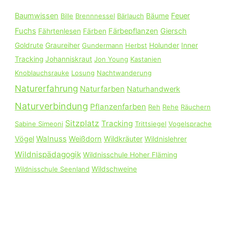
n
Baumwissen
Feuer
Bille
Brennnessel
Bärlauch
Bäume
a
Fuchs
Färbepflanzen
Giersch
Fährtenlesen
Färben
c
Goldrute
Graureiher
Gundermann
Herbst
Holunder
Inner
h
Tracking
Johanniskraut
Jon Young
Kastanien
:
Knoblauchsrauke
Losung
Nachtwanderung
Naturerfahrung
Naturfarben
Naturhandwerk
Naturverbindung
Pflanzenfarben
Reh
Rehe
Räuchern
Sitzplatz
Tracking
Sabine Simeoni
Trittsiegel
Vogelsprache
Walnuss
Vögel
Weißdorn
Wildkräuter
Wildnislehrer
Wildnispädagogik
Wildnisschule Hoher Fläming
Wildnisschule Seenland
Wildschweine