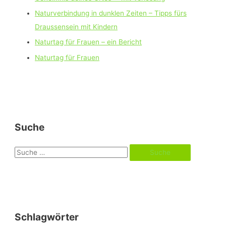
Naturverbindung in dunklen Zeiten – Tipps fürs
Draussensein mit Kindern
Naturtag für Frauen – ein Bericht
Naturtag für Frauen
Suche
S
u
c
h
e
Schlagwörter
n