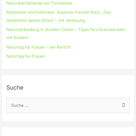
Naturwochenende am Tornowsee
Rezension und Interview: Susanne Fischer-Rizzi, „Das
Geheimnis deines Ortes“ – mit Verlosung
Naturverbindung in dunklen Zeiten – Tipps fürs Draussensein
mit Kindern
Naturtag für Frauen – ein Bericht
Naturtag für Frauen
Suche
S
u
c
h
e