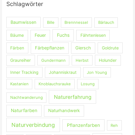
Schlagwörter
n
n
Baumwissen
Bille
Brennnessel
Bärlauch
a
c
Fuchs
Feuer
Bäume
Fährtenlesen
h
:
Färbepflanzen
Giersch
Färben
Goldrute
Graureiher
Gundermann
Herbst
Holunder
Inner Tracking
Johanniskraut
Jon Young
Kastanien
Knoblauchsrauke
Losung
Naturerfahrung
Nachtwanderung
Naturfarben
Naturhandwerk
Naturverbindung
Pflanzenfarben
Reh