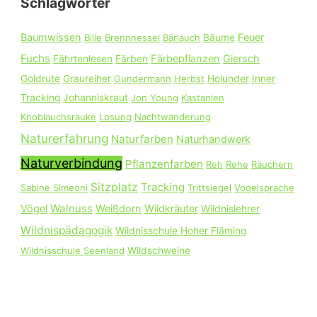
Schlagwörter
n
n
Baumwissen
Feuer
Bille
Brennnessel
Bärlauch
Bäume
a
Fuchs
Färbepflanzen
Giersch
Fährtenlesen
Färben
c
Goldrute
Graureiher
Gundermann
Herbst
Holunder
Inner
h
Tracking
Johanniskraut
Jon Young
Kastanien
:
Knoblauchsrauke
Losung
Nachtwanderung
Naturerfahrung
Naturfarben
Naturhandwerk
Naturverbindung
Pflanzenfarben
Reh
Rehe
Räuchern
Sitzplatz
Tracking
Sabine Simeoni
Trittsiegel
Vogelsprache
Walnuss
Vögel
Weißdorn
Wildkräuter
Wildnislehrer
Wildnispädagogik
Wildnisschule Hoher Fläming
Wildnisschule Seenland
Wildschweine