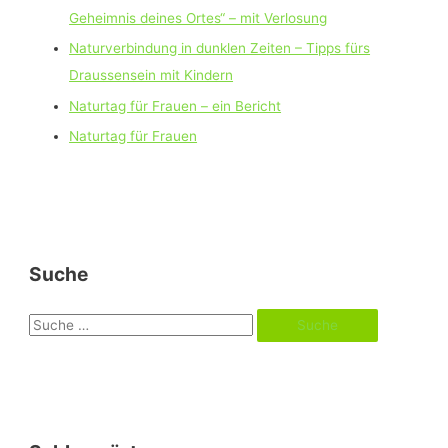
Geheimnis deines Ortes“ – mit Verlosung
Naturverbindung in dunklen Zeiten – Tipps fürs
Draussensein mit Kindern
Naturtag für Frauen – ein Bericht
Naturtag für Frauen
Suche
S
u
c
h
e