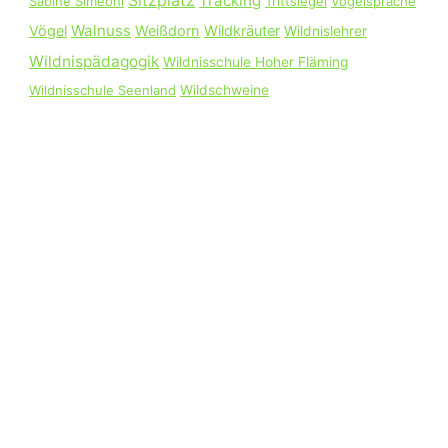
Sitzplatz
Tracking
Sabine Simeoni
Trittsiegel
Vogelsprache
Walnuss
Vögel
Weißdorn
Wildkräuter
Wildnislehrer
Wildnispädagogik
Wildnisschule Hoher Fläming
Wildnisschule Seenland
Wildschweine