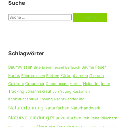
Suche
S
u
c
h
e
Schlagwörter
n
n
Baumwissen
Feuer
Bille
Brennnessel
Bärlauch
Bäume
a
Fuchs
Färbepflanzen
Giersch
Fährtenlesen
Färben
c
Goldrute
Graureiher
Gundermann
Herbst
Holunder
Inner
h
Tracking
Johanniskraut
Jon Young
Kastanien
:
Knoblauchsrauke
Losung
Nachtwanderung
Naturerfahrung
Naturfarben
Naturhandwerk
Naturverbindung
Pflanzenfarben
Reh
Rehe
Räuchern