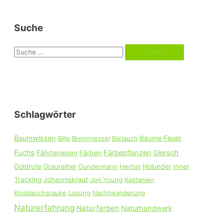
Suche
S
u
c
h
e
Schlagwörter
n
n
Baumwissen
Feuer
Bille
Brennnessel
Bärlauch
Bäume
a
Fuchs
Färbepflanzen
Giersch
Fährtenlesen
Färben
c
Goldrute
Graureiher
Gundermann
Herbst
Holunder
Inner
h
Tracking
Johanniskraut
Jon Young
Kastanien
:
Knoblauchsrauke
Losung
Nachtwanderung
Naturerfahrung
Naturfarben
Naturhandwerk