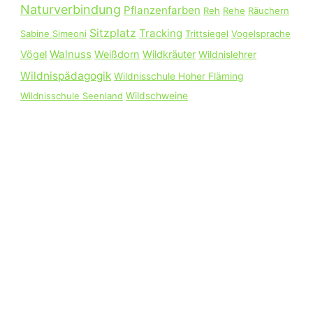
Naturverbindung
Pflanzenfarben
Reh
Rehe
Räuchern
Sitzplatz
Tracking
Sabine Simeoni
Trittsiegel
Vogelsprache
Walnuss
Vögel
Weißdorn
Wildkräuter
Wildnislehrer
Wildnispädagogik
Wildnisschule Hoher Fläming
Wildnisschule Seenland
Wildschweine