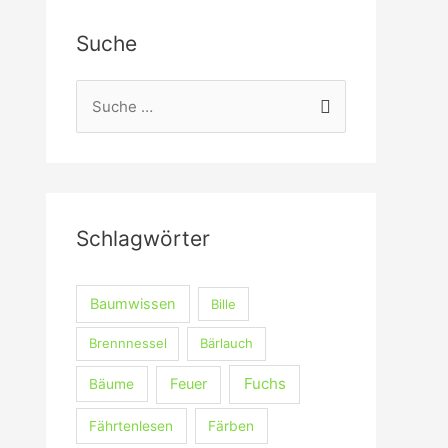
Suche
S
u
c
h
e
Schlagwörter
n
n
a
Baumwissen
Bille
c
Brennnessel
Bärlauch
h
Fuchs
Feuer
Bäume
:
Fährtenlesen
Färben