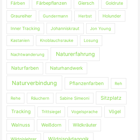
:
Färbepflanzen
Giersch
Färben
Goldrute
Graureiher
Gundermann
Herbst
Holunder
Inner Tracking
Johanniskraut
Jon Young
Kastanien
Knoblauchsrauke
Losung
Naturerfahrung
Nachtwanderung
Naturfarben
Naturhandwerk
Naturverbindung
Pflanzenfarben
Reh
Sitzplatz
Rehe
Räuchern
Sabine Simeoni
Tracking
Vögel
Trittsiegel
Vogelsprache
Walnuss
Weißdorn
Wildkräuter
Wildnispädagogik
Wildnislehrer