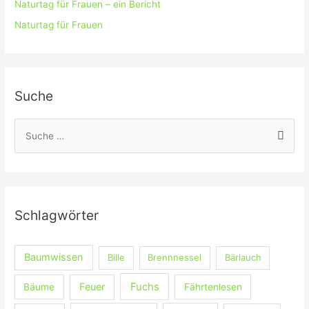
Naturtag für Frauen – ein Bericht
Naturtag für Frauen
Suche
S
u
c
h
e
Schlagwörter
n
n
Baumwissen
Bille
Brennnessel
Bärlauch
a
c
Fuchs
Feuer
Bäume
Fährtenlesen
h