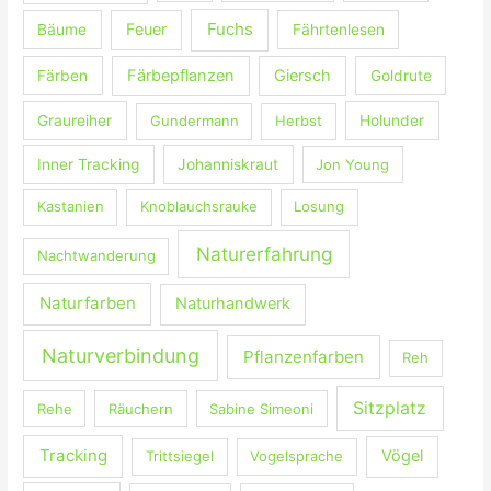
c
Fuchs
Feuer
Bäume
Fährtenlesen
h
:
Färbepflanzen
Giersch
Färben
Goldrute
Graureiher
Gundermann
Herbst
Holunder
Inner Tracking
Johanniskraut
Jon Young
Kastanien
Knoblauchsrauke
Losung
Naturerfahrung
Nachtwanderung
Naturfarben
Naturhandwerk
Naturverbindung
Pflanzenfarben
Reh
Sitzplatz
Rehe
Räuchern
Sabine Simeoni
Tracking
Vögel
Trittsiegel
Vogelsprache