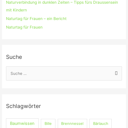
Naturverbindung in dunklen Zeiten – Tipps fürs Draussensein
mit Kindern
Naturtag für Frauen – ein Bericht
Naturtag für Frauen
Suche
S
u
c
h
e
Schlagwörter
n
n
Baumwissen
Bille
Brennnessel
Bärlauch
a