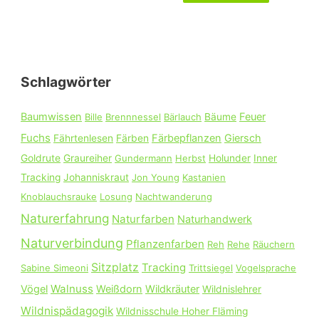
u
c
h
e
Schlagwörter
n
n
Baumwissen
Feuer
Bille
Brennnessel
Bärlauch
Bäume
a
Fuchs
Färbepflanzen
Giersch
Fährtenlesen
Färben
c
Goldrute
Graureiher
Gundermann
Herbst
Holunder
Inner
h
Tracking
Johanniskraut
Jon Young
Kastanien
:
Knoblauchsrauke
Losung
Nachtwanderung
Naturerfahrung
Naturfarben
Naturhandwerk
Naturverbindung
Pflanzenfarben
Reh
Rehe
Räuchern
Sitzplatz
Tracking
Sabine Simeoni
Trittsiegel
Vogelsprache
Walnuss
Vögel
Weißdorn
Wildkräuter
Wildnislehrer
Wildnispädagogik
Wildnisschule Hoher Fläming