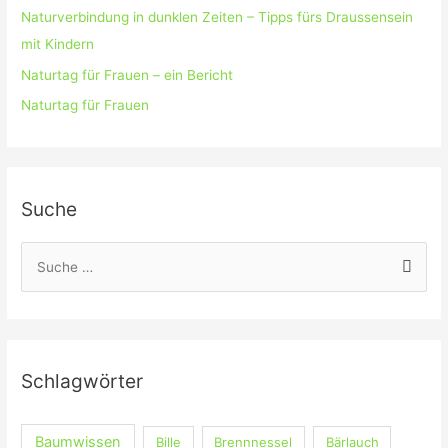
Naturverbindung in dunklen Zeiten – Tipps fürs Draussensein
mit Kindern
Naturtag für Frauen – ein Bericht
Naturtag für Frauen
Suche
S
u
c
h
e
Schlagwörter
n
n
Baumwissen
Bille
Brennnessel
Bärlauch
a