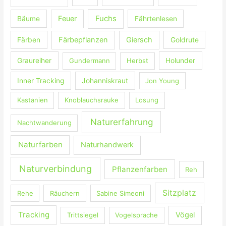
c
Fuchs
Feuer
Bäume
Fährtenlesen
h
:
Färbepflanzen
Giersch
Färben
Goldrute
Graureiher
Gundermann
Herbst
Holunder
Inner Tracking
Johanniskraut
Jon Young
Kastanien
Knoblauchsrauke
Losung
Naturerfahrung
Nachtwanderung
Naturfarben
Naturhandwerk
Naturverbindung
Pflanzenfarben
Reh
Sitzplatz
Rehe
Räuchern
Sabine Simeoni
Tracking
Vögel
Trittsiegel
Vogelsprache