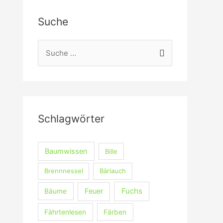
Suche
S
u
c
h
e
Schlagwörter
n
n
a
Baumwissen
Bille
c
Brennnessel
Bärlauch
h
Fuchs
Feuer
Bäume
:
Fährtenlesen
Färben