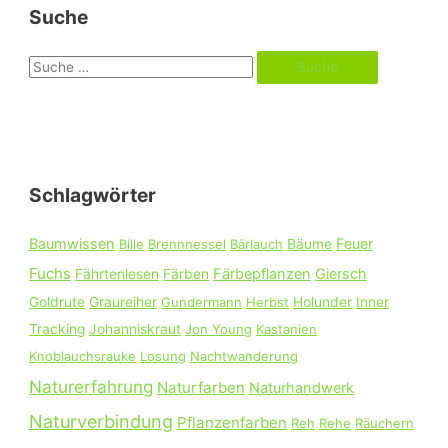
Suche
S
u
c
h
e
Schlagwörter
n
n
Baumwissen
Feuer
Bille
Brennnessel
Bärlauch
Bäume
a
Fuchs
Färbepflanzen
Giersch
Fährtenlesen
Färben
c
Goldrute
Graureiher
Gundermann
Herbst
Holunder
Inner
h
Tracking
Johanniskraut
Jon Young
Kastanien
:
Knoblauchsrauke
Losung
Nachtwanderung
Naturerfahrung
Naturfarben
Naturhandwerk
Naturverbindung
Pflanzenfarben
Reh
Rehe
Räuchern