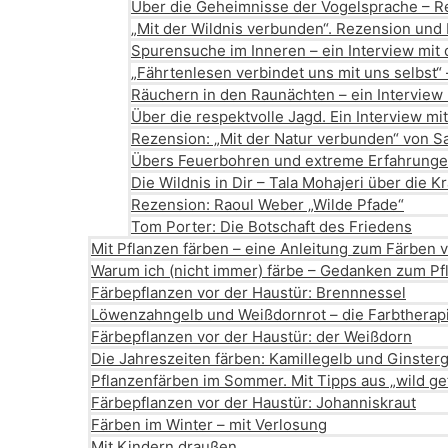
Über die Geheimnisse der Vogelsprache – Re
„Mit der Wildnis verbunden“. Rezension und 
Spurensuche im Inneren – ein Interview mit
„Fährtenlesen verbindet uns mit uns selbst“ 
Räuchern in den Raunächten – ein Interview
Über die respektvolle Jagd. Ein Interview m
Rezension: „Mit der Natur verbunden“ von S
Übers Feuerbohren und extreme Erfahrungen:
Die Wildnis in Dir – Tala Mohajeri über die K
Rezension: Raoul Weber „Wilde Pfade“
Tom Porter: Die Botschaft des Friedens
Mit Pflanzen färben – eine Anleitung zum Färben 
Warum ich (nicht immer) färbe – Gedanken zum Pf
Färbepflanzen vor der Haustür: Brennnessel
Löwenzahngelb und Weißdornrot – die Farbtherapi
Färbepflanzen vor der Haustür: der Weißdorn
Die Jahreszeiten färben: Kamillegelb und Ginster
Pflanzenfärben im Sommer. Mit Tipps aus „wild gef
Färbepflanzen vor der Haustür: Johanniskraut
Färben im Winter – mit Verlosung
Mit Kindern draußen