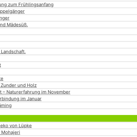
dung zum Frühlingsanfang
oppelgänger
änger
und Mädesüß.
 Landschaft.
t
te
 Zunder und Holz
eit – Naturerfahrung im November
rbindung im Januar
läming
Menü
umschalten
eseko von Lüpke
a Mohajeri