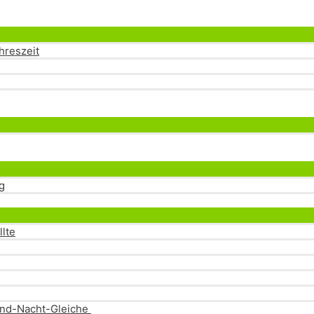
Menü
umschalten
hreszeit
Menü
umschalten
Menü
umschalten
g
Menü
umschalten
llte
-und-Nacht-Gleiche