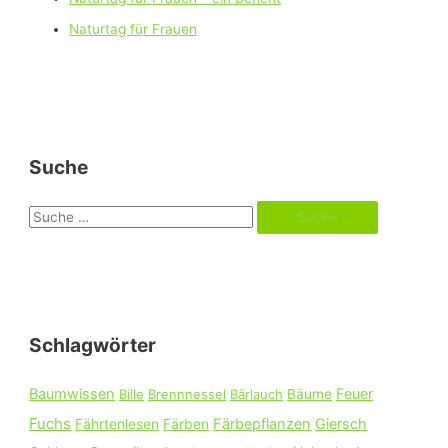
Naturtag für Frauen
Suche
S
u
c
h
e
Schlagwörter
n
n
Baumwissen
Feuer
Bille
Brennnessel
Bärlauch
Bäume
a
Fuchs
Färbepflanzen
Giersch
Fährtenlesen
Färben
c