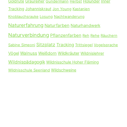
Goldrute
Graureiher
Gundermann
Herbst
Holunder
Inner
h
Tracking
Johanniskraut
Jon Young
Kastanien
:
Knoblauchsrauke
Losung
Nachtwanderung
Naturerfahrung
Naturfarben
Naturhandwerk
Naturverbindung
Pflanzenfarben
Reh
Rehe
Räuchern
Sitzplatz
Tracking
Sabine Simeoni
Trittsiegel
Vogelsprache
Walnuss
Vögel
Weißdorn
Wildkräuter
Wildnislehrer
Wildnispädagogik
Wildnisschule Hoher Fläming
Wildnisschule Seenland
Wildschweine