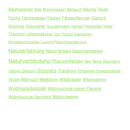
n
Baumwissen
Feuer
Bille
Brennnessel
Bärlauch
Bäume
a
Fuchs
Färbepflanzen
Giersch
Fährtenlesen
Färben
c
Goldrute
Graureiher
Gundermann
Herbst
Holunder
Inner
h
Tracking
Johanniskraut
Jon Young
Kastanien
:
Knoblauchsrauke
Losung
Nachtwanderung
Naturerfahrung
Naturfarben
Naturhandwerk
Naturverbindung
Pflanzenfarben
Reh
Rehe
Räuchern
Sitzplatz
Tracking
Sabine Simeoni
Trittsiegel
Vogelsprache
Walnuss
Vögel
Weißdorn
Wildkräuter
Wildnislehrer
Wildnispädagogik
Wildnisschule Hoher Fläming
Wildnisschule Seenland
Wildschweine