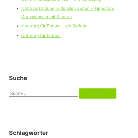
Naturverbindung in dunklen Zeiten – Tipps fürs
Draussensein mit Kindern
Naturtag für Frauen – ein Bericht
Naturtag für Frauen
Suche
S
u
c
h
e
Schlagwörter
n