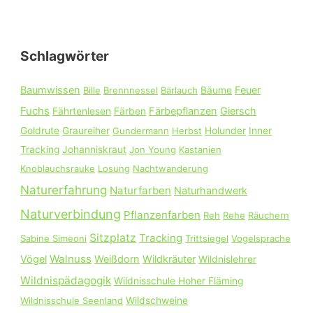
c
h
e
Schlagwörter
n
n
Baumwissen
Feuer
Bille
Brennnessel
Bärlauch
Bäume
a
Fuchs
Färbepflanzen
Giersch
Fährtenlesen
Färben
c
Goldrute
Graureiher
Gundermann
Herbst
Holunder
Inner
h
Tracking
Johanniskraut
Jon Young
Kastanien
:
Knoblauchsrauke
Losung
Nachtwanderung
Naturerfahrung
Naturfarben
Naturhandwerk
Naturverbindung
Pflanzenfarben
Reh
Rehe
Räuchern
Sitzplatz
Tracking
Sabine Simeoni
Trittsiegel
Vogelsprache
Walnuss
Vögel
Weißdorn
Wildkräuter
Wildnislehrer
Wildnispädagogik
Wildnisschule Hoher Fläming
Wildnisschule Seenland
Wildschweine