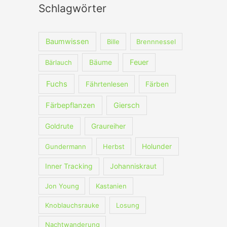
h
Schlagwörter
e
n
Baumwissen
Bille
Brennnessel
n
Feuer
Bärlauch
Bäume
a
c
Fuchs
Fährtenlesen
Färben
h
Färbepflanzen
Giersch
:
Goldrute
Graureiher
Gundermann
Herbst
Holunder
Inner Tracking
Johanniskraut
Jon Young
Kastanien
Knoblauchsrauke
Losung
Nachtwanderung