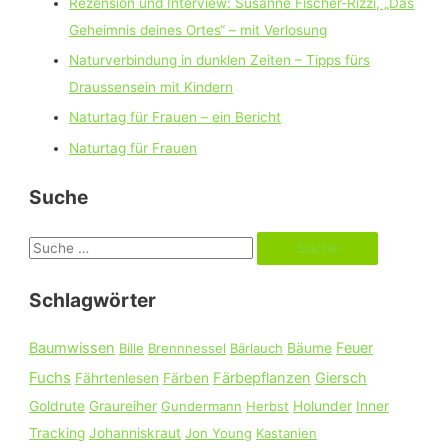
Rezension und Interview: Susanne Fischer-Rizzi, „Das
Geheimnis deines Ortes“ – mit Verlosung
Naturverbindung in dunklen Zeiten – Tipps fürs
Draussensein mit Kindern
Naturtag für Frauen – ein Bericht
Naturtag für Frauen
Suche
S
u
Schlagwörter
c
h
Baumwissen
Feuer
Bille
Brennnessel
Bärlauch
Bäume
e
Fuchs
Färbepflanzen
Giersch
Fährtenlesen
Färben
n
n
Goldrute
Graureiher
Gundermann
Herbst
Holunder
Inner
a
Tracking
Johanniskraut
Jon Young
Kastanien