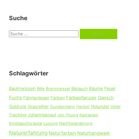
Suche
S
u
c
h
e
Schlagwörter
n
n
Baumwissen
Feuer
Bille
Brennnessel
Bärlauch
Bäume
a
Fuchs
Färbepflanzen
Giersch
Fährtenlesen
Färben
c
Goldrute
Graureiher
Gundermann
Herbst
Holunder
Inner
h
Tracking
Johanniskraut
Jon Young
Kastanien
:
Knoblauchsrauke
Losung
Nachtwanderung
Naturerfahrung
Naturfarben
Naturhandwerk