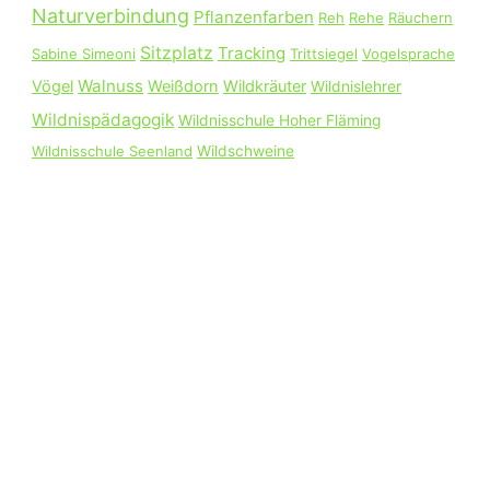
Naturverbindung
Pflanzenfarben
Reh
Rehe
Räuchern
Sitzplatz
Tracking
Sabine Simeoni
Trittsiegel
Vogelsprache
Walnuss
Vögel
Weißdorn
Wildkräuter
Wildnislehrer
Wildnispädagogik
Wildnisschule Hoher Fläming
Wildnisschule Seenland
Wildschweine