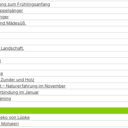
dung zum Frühlingsanfang
oppelgänger
änger
und Mädesüß.
 Landschaft.
t
te
 Zunder und Holz
eit – Naturerfahrung im November
rbindung im Januar
läming
Menü
umschalten
eseko von Lüpke
a Mohajeri