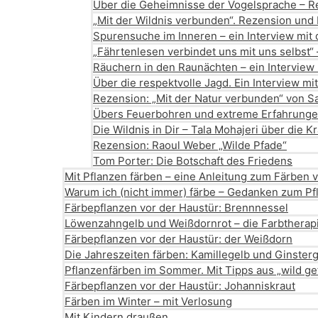
Über die Geheimnisse der Vogelsprache – Re
„Mit der Wildnis verbunden“. Rezension und 
Spurensuche im Inneren – ein Interview mit
„Fährtenlesen verbindet uns mit uns selbst“ 
Räuchern in den Raunächten – ein Interview
Über die respektvolle Jagd. Ein Interview m
Rezension: „Mit der Natur verbunden“ von S
Übers Feuerbohren und extreme Erfahrungen:
Die Wildnis in Dir – Tala Mohajeri über die K
Rezension: Raoul Weber „Wilde Pfade“
Tom Porter: Die Botschaft des Friedens
Mit Pflanzen färben – eine Anleitung zum Färben 
Warum ich (nicht immer) färbe – Gedanken zum Pf
Färbepflanzen vor der Haustür: Brennnessel
Löwenzahngelb und Weißdornrot – die Farbtherapi
Färbepflanzen vor der Haustür: der Weißdorn
Die Jahreszeiten färben: Kamillegelb und Ginster
Pflanzenfärben im Sommer. Mit Tipps aus „wild gef
Färbepflanzen vor der Haustür: Johanniskraut
Färben im Winter – mit Verlosung
Mit Kindern draußen