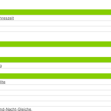
Menü
umschalten
hreszeit
Menü
umschalten
Menü
umschalten
g
Menü
umschalten
llte
-und-Nacht-Gleiche