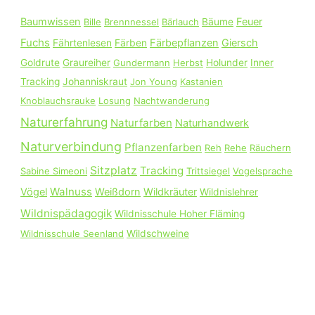
n
Baumwissen
Feuer
Bille
Brennnessel
Bärlauch
Bäume
a
Fuchs
Färbepflanzen
Giersch
Fährtenlesen
Färben
c
Goldrute
Graureiher
Gundermann
Herbst
Holunder
Inner
h
Tracking
Johanniskraut
Jon Young
Kastanien
:
Knoblauchsrauke
Losung
Nachtwanderung
Naturerfahrung
Naturfarben
Naturhandwerk
Naturverbindung
Pflanzenfarben
Reh
Rehe
Räuchern
Sitzplatz
Tracking
Sabine Simeoni
Trittsiegel
Vogelsprache
Walnuss
Vögel
Weißdorn
Wildkräuter
Wildnislehrer
Wildnispädagogik
Wildnisschule Hoher Fläming
Wildnisschule Seenland
Wildschweine