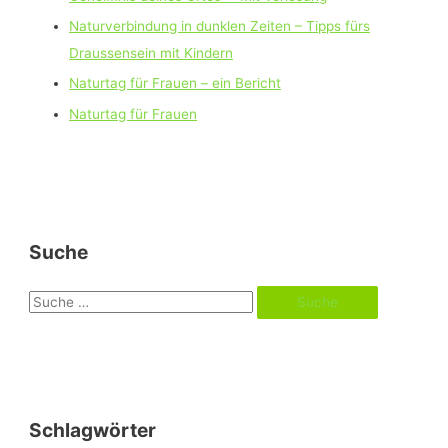
Naturverbindung in dunklen Zeiten – Tipps fürs
Draussensein mit Kindern
Naturtag für Frauen – ein Bericht
Naturtag für Frauen
Suche
S
u
c
h
e
Schlagwörter
n