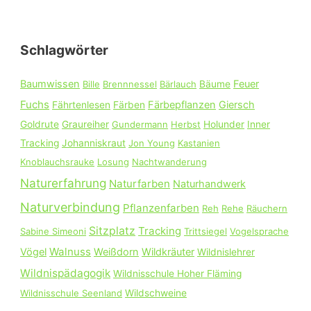
h
e
Schlagwörter
n
n
Baumwissen
Feuer
Bille
Brennnessel
Bärlauch
Bäume
a
Fuchs
Färbepflanzen
Giersch
Fährtenlesen
Färben
c
Goldrute
Graureiher
Gundermann
Herbst
Holunder
Inner
h
Tracking
Johanniskraut
Jon Young
Kastanien
:
Knoblauchsrauke
Losung
Nachtwanderung
Naturerfahrung
Naturfarben
Naturhandwerk
Naturverbindung
Pflanzenfarben
Reh
Rehe
Räuchern
Sitzplatz
Tracking
Sabine Simeoni
Trittsiegel
Vogelsprache
Walnuss
Vögel
Weißdorn
Wildkräuter
Wildnislehrer
Wildnispädagogik
Wildnisschule Hoher Fläming
Wildnisschule Seenland
Wildschweine