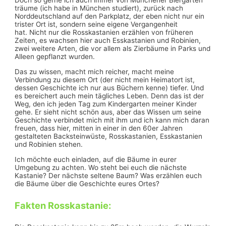
Doch so gerne ich auch immer von Münchener Biergärten
träume (ich habe in München studiert), zurück nach
Norddeutschland auf den Parkplatz, der eben nicht nur ein
trister Ort ist, sondern seine eigene Vergangenheit
hat. Nicht nur die Rosskastanien erzählen von früheren
Zeiten, es wachsen hier auch Esskastanien und Robinien,
zwei weitere Arten, die vor allem als Zierbäume in Parks und
Alleen gepflanzt wurden.
Das zu wissen, macht mich reicher, macht meine
Verbindung zu diesem Ort (der nicht mein Heimatort ist,
dessen Geschichte ich nur aus Büchern kenne) tiefer. Und
es bereichert auch mein tägliches Leben. Denn das ist der
Weg, den ich jeden Tag zum Kindergarten meiner Kinder
gehe. Er sieht nicht schön aus, aber das Wissen um seine
Geschichte verbindet mich mit ihm und ich kann mich daran
freuen, dass hier, mitten in einer in den 60er Jahren
gestalteten Backsteinwüste, Rosskastanien, Esskastanien
und Robinien stehen.
Ich möchte euch einladen, auf die Bäume in eurer
Umgebung zu achten. Wo steht bei euch die nächste
Kastanie? Der nächste seltene Baum? Was erzählen euch
die Bäume über die Geschichte eures Ortes?
Fakten Rosskastanie
: