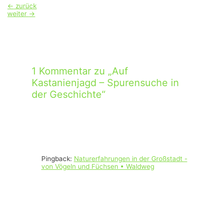
Beitragsnavigation
←
zurück
weiter
→
1 Kommentar zu „Auf
Kastanienjagd – Spurensuche in
der Geschichte“
Pingback:
Naturerfahrungen in der Großstadt -
von Vögeln und Füchsen • Waldweg