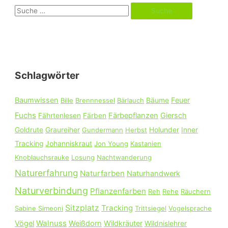
S
u
c
h
e
Schlagwörter
n
n
Baumwissen
Feuer
Bille
Brennnessel
Bärlauch
Bäume
a
Fuchs
Färbepflanzen
Giersch
Fährtenlesen
Färben
c
Goldrute
Graureiher
Gundermann
Herbst
Holunder
Inner
h
Tracking
Johanniskraut
Jon Young
Kastanien
:
Knoblauchsrauke
Losung
Nachtwanderung
Naturerfahrung
Naturfarben
Naturhandwerk
Naturverbindung
Pflanzenfarben
Reh
Rehe
Räuchern
Sitzplatz
Tracking
Sabine Simeoni
Trittsiegel
Vogelsprache
Walnuss
Vögel
Weißdorn
Wildkräuter
Wildnislehrer