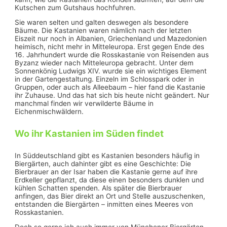
Kutschen zum Gutshaus hochfuhren.
Sie waren selten und galten deswegen als besondere
Bäume. Die Kastanien waren nämlich nach der letzten
Eiszeit nur noch in Albanien, Griechenland und Mazedonien
heimisch, nicht mehr in Mitteleuropa. Erst gegen Ende des
16. Jahrhundert wurde die Rosskastanie von Reisenden aus
Byzanz wieder nach Mitteleuropa gebracht. Unter dem
Sonnenkönig Ludwigs XIV. wurde sie ein wichtiges Element
in der Gartengestaltung. Einzeln im Schlosspark oder in
Gruppen, oder auch als Alleebaum – hier fand die Kastanie
ihr Zuhause. Und das hat sich bis heute nicht geändert. Nur
manchmal finden wir verwilderte Bäume in
Eichenmischwäldern.
Wo ihr Kastanien im Süden findet
In Süddeutschland gibt es Kastanien besonders häufig in
Biergärten, auch dahinter gibt es eine Geschichte: Die
Bierbrauer an der Isar haben die Kastanie gerne auf ihre
Erdkeller gepflanzt, da diese einen besonders dunklen und
kühlen Schatten spenden. Als später die Bierbrauer
anfingen, das Bier direkt an Ort und Stelle auszuschenken,
entstanden die Biergärten – inmitten eines Meeres von
Rosskastanien.